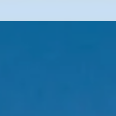
Flug-Service
Südsee
Inselparadiese
Weltweit
Kreuzfahrten