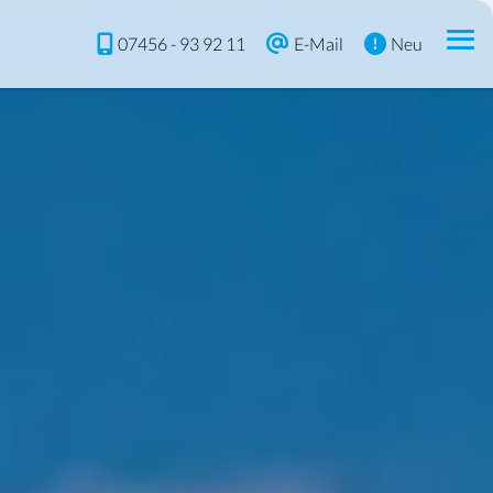
07456 - 93 92 11
E-Mail
Neu