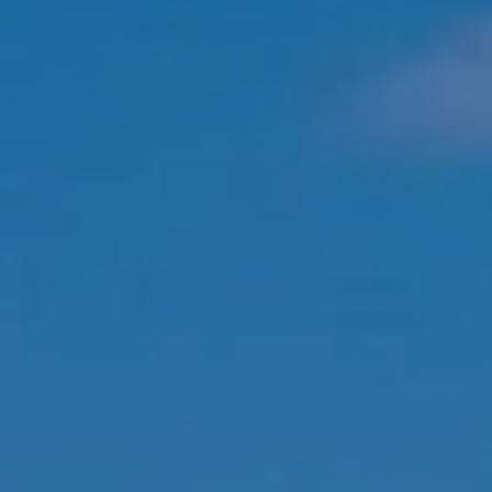
Hotels
Reise planen
System