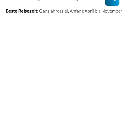
Beste Reisezeit:
Ganzjahresziel, Anfang April bis November
sind die trockensten Monate.
Wir kümmern uns
Hast du Fragen oder Pläne? Lass sie uns wissen, wir stellen
dir deine individuelle Traumreise zusammen. Wir freuen uns
auf dich.
Ihre Reise planen