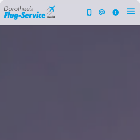
Flug-Service
Südsee
Inselparadiese
Weltweit
Kreuzfahrten
Hotels
Reise planen
System