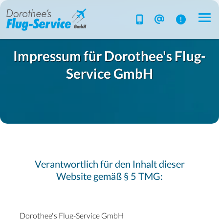
Impressum für Dorothee's Flug-
Service GmbH
Flug-Service
Südsee
Inselparadiese
Weltweit
Verantwortlich für den Inhalt dieser
Kreuzfahrten
Website gemäß § 5 TMG:
Hotels
Reise planen
Dorothee's Flug-Service GmbH
System