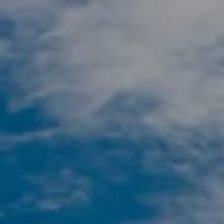
Hotels
Reise planen
System