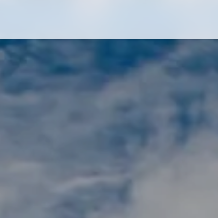
Flug-Service
Südsee
Inselparadiese
Weltweit
Kreuzfahrten