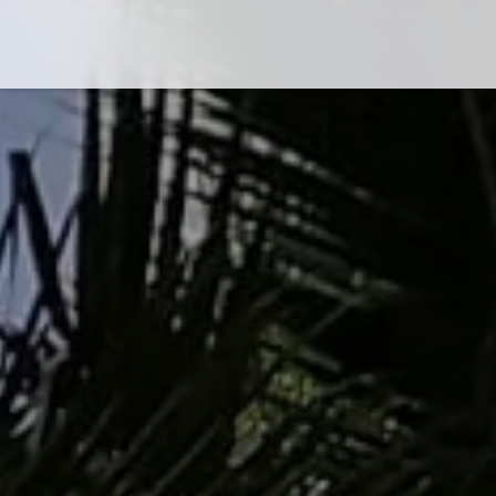
Flug-Service
Südsee
Inselparadiese
Weltweit
Kreuzfahrten