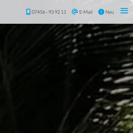
07456 - 93 92 11
E-Mail
Neu