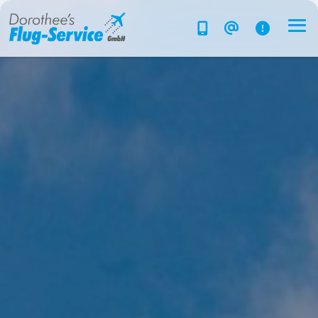
Flug-Service
Südsee
Inselparadiese
Weltweit
Kreuzfahrten
Hotels
Reise planen
System