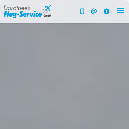
Flug-Service
Südsee
Inselparadiese
Weltweit
Kreuzfahrten
Hotels
Reise planen
System