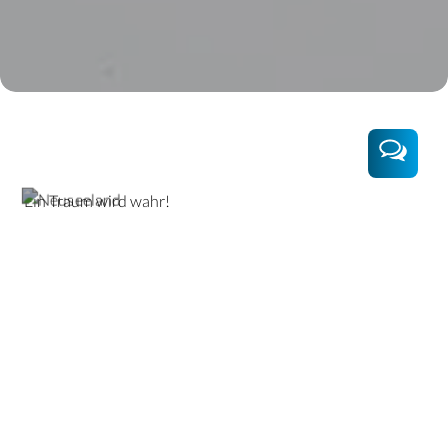
NEUSEELAND
Atemberaubenden Landschaften
Neuseeland ist ein atemberaubendes Land, das für seine
atemberaubenden Landschaften, vielfältige Natur und
abenteuerliche Aktivitäten bekannt ist. Es besteht aus zwei
Hauptinseln, der Nordinsel und der Südinsel. Die Nordinsel
beeindruckt mit geothermalen Wundern wie den Geysiren
in Rotorua, der pulsierenden Stadt Auckland und den
malerischen Stränden der Bay of Islands.