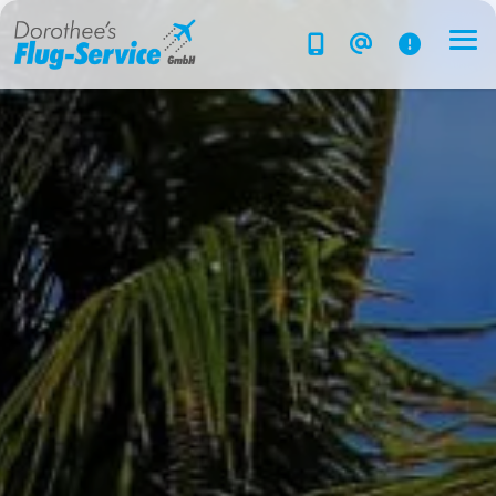
Flug-Service
Südsee
Inselparadiese
Weltweit
Kreuzfahrten
Hotels
Reise planen
System