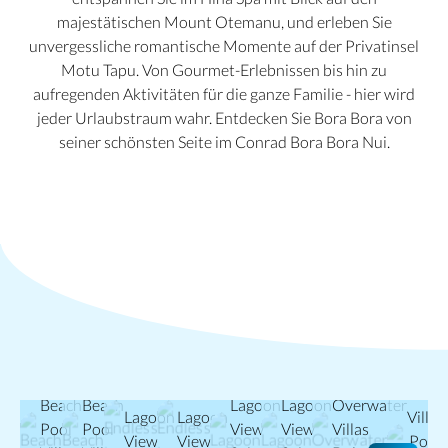
majestätischen Mount Otemanu, und erleben Sie
unvergessliche romantische Momente auf der Privatinsel
Motu Tapu. Von Gourmet-Erlebnissen bis hin zu
aufregenden Aktivitäten für die ganze Familie - hier wird
jeder Urlaubstraum wahr. Entdecken Sie Bora Bora von
seiner schönsten Seite im Conrad Bora Bora Nui.
Endless
Endless
Over
Beach
Beach
Lagoon
Lagoon
Overwater
Lagoon
Lagoon
Villas
Pool
Pool
View
View
Villas
View
View
Pool