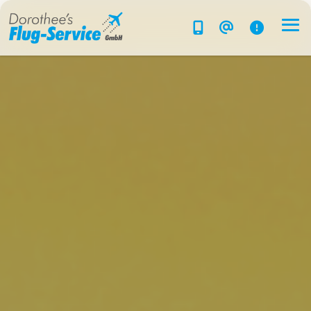
Flug-Service
Südsee
Inselparadiese
Weltweit
Kreuzfahrten
Hotels
Reise planen
System