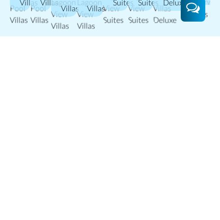
Villas
Villas
Suites
Suites
Deluxe
Villas
Villas
Unterkünfte
Moderne Villen und Suiten
Moderne und gut ausgestattete Villen und Suiten sind um
das zentrale Merkmal Bora Boras – die Lagune und Motu
Tapu – gestaltet. Alle Villen und Suiten sind von
traditionellem polynesischem Dekor inspiriert und bieten
Komfort, Raum und atemberaubende Ausblicke.
Präsidenten-Überwasservilla: 300 m², bis zu 6
Erwachsene
Königliche Pool-Überwasservillen: 151 m², bis zu 4