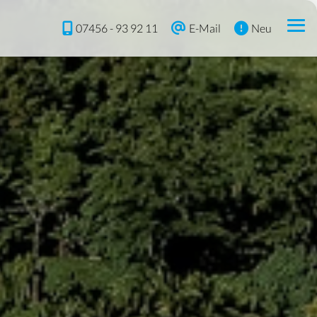
07456 - 93 92 11
E-Mail
Neu