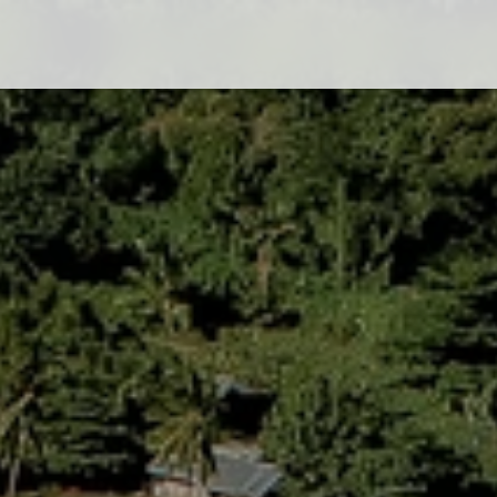
Flug-Service
Südsee
Inselparadiese
Weltweit
Kreuzfahrten