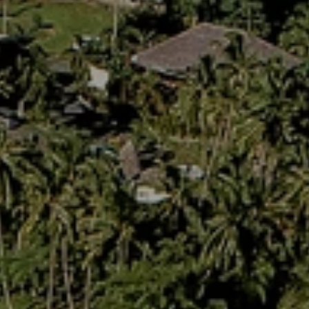
Hotels
Reise planen
System