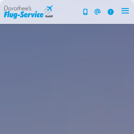
Flug-Service
Südsee
Inselparadiese
Weltweit
Kreuzfahrten
Hotels
Reise planen
System