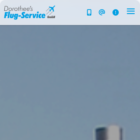
Flug-Service
Südsee
Inselparadiese
Weltweit
Kreuzfahrten
Hotels
Reise planen
System