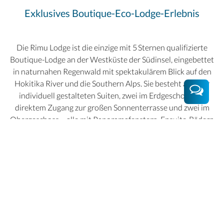
Exklusives Boutique-Eco-Lodge-Erlebnis
Die Rimu Lodge ist die einzige mit 5 Sternen qualifizierte
Boutique-Lodge an der Westküste der Südinsel, eingebettet
in naturnahen Regenwald mit spektakulärem Blick auf den
Hokitika River und die Southern Alps. Sie besteht aus vier
individuell gestalteten Suiten, zwei im Erdgeschoss mit
direktem Zugang zur großen Sonnenterrasse und zwei im
Obergeschoss – alle mit Panoramafenstern, Ensuite-Bädern
und nordöstlicher Ausrichtung, sodass Sie täglich den
Sonnenaufgang über der Natur genießen können.