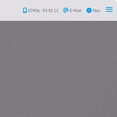
07456 - 93 92 11
E-Mail
Neu