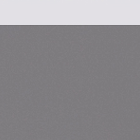
Flug-Service
Südsee
Inselparadiese
Weltweit
Kreuzfahrten