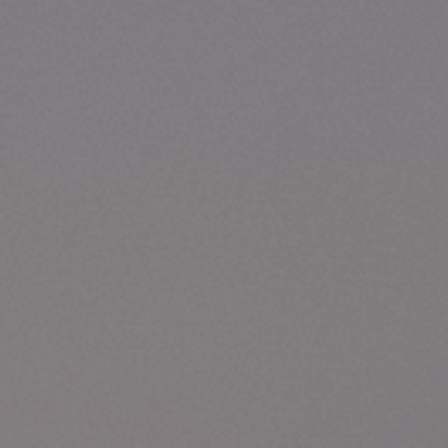
Hotels
Reise planen
System