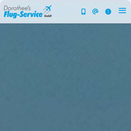
Flug-Service
Südsee
Inselparadiese
Weltweit
Kreuzfahrten
Hotels
Reise planen
System