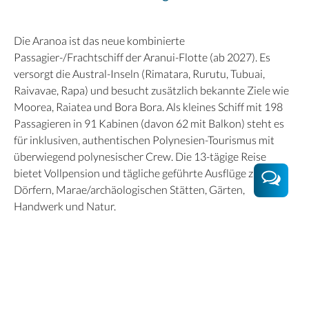
Die Aranoa ist das neue kombinierte
Passagier-/Frachtschiff der Aranui-Flotte (ab 2027). Es
versorgt die Austral-Inseln (Rimatara, Rurutu, Tubuai,
Raivavae, Rapa) und besucht zusätzlich bekannte Ziele wie
Moorea, Raiatea und Bora Bora. Als kleines Schiff mit 198
Passagieren in 91 Kabinen (davon 62 mit Balkon) steht es
für inklusiven, authentischen Polynesien-Tourismus mit
überwiegend polynesischer Crew. Die 13-tägige Reise
bietet Vollpension und tägliche geführte Ausflüge zu
Dörfern, Marae/archäologischen Stätten, Gärten,
Handwerk und Natur.
An Bord erwarten Gäste 2 Restaurants, 2 Bars, Lounge,
Boutique, Spa/Tattoo-Bereich, Fitnessraum, 2 Whirlpools
und 3 Aufzüge sowie Kabinen mit Privatbalkon, Staterooms
mit Bullauge und 4-Bett-Schlafsäle. Für mehr
Nachhaltigkeit sorgt ein dieselelektrischer Antrieb mit