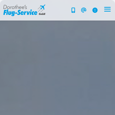
Flug-Service
Südsee
Inselparadiese
Weltweit
Kreuzfahrten
Hotels
Reise planen
System